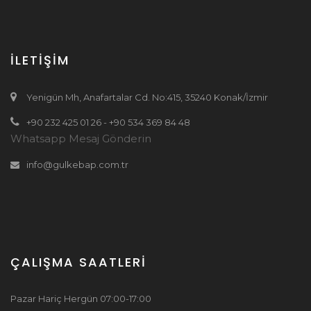
İLETİŞİM
Yenigün Mh, Anafartalar Cd. No:415, 35240 Konak/İzmir
+90 232 425 01 26 - +90 534 369 84 48
Whatsapp Mesaj Gönderin
info@gulkebap.com.tr
ÇALIŞMA SAATLERİ
Pazar Hariç Hergün 07:00-17:00