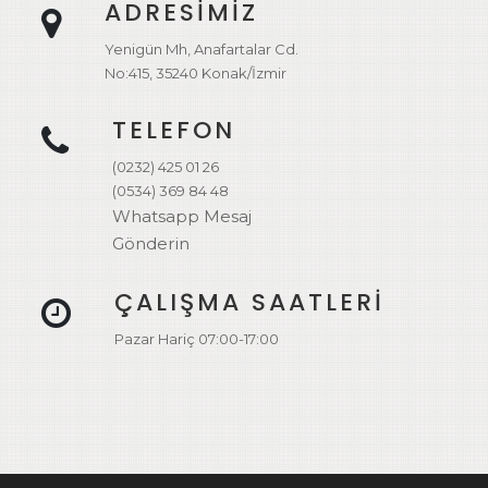
ADRESİMİZ
Yenigün Mh, Anafartalar Cd.
No:415, 35240 Konak/İzmir
TELEFON
(0232) 425 01 26
(0534) 369 84 48
Whatsapp Mesaj
Gönderin
ÇALIŞMA SAATLERİ
Pazar Hariç 07:00-17:00